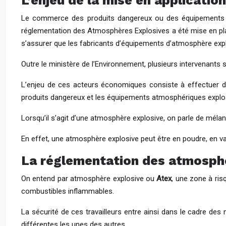
L’enjeu de la mise en applicati
Le commerce des produits dangereux ou des équipement
réglementation des Atmosphères Explosives a été mise en pla
s’assurer que les fabricants d’équipements d’atmosphère explo
Outre le ministère de l’Environnement, plusieurs intervenant
L’enjeu de ces acteurs économiques consiste à effectuer di
produits dangereux et les équipements atmosphériques explo
Lorsqu’il s’agit d’une atmosphère explosive, on parle de méla
En effet, une atmosphère explosive peut être en poudre, en v
La réglementation des atmosphèr
On entend par atmosphère explosive ou
Atex
, une zone à ris
combustibles inflammables.
La sécurité de ces travailleurs entre ainsi dans le cadre de
différentes les unes des autres.