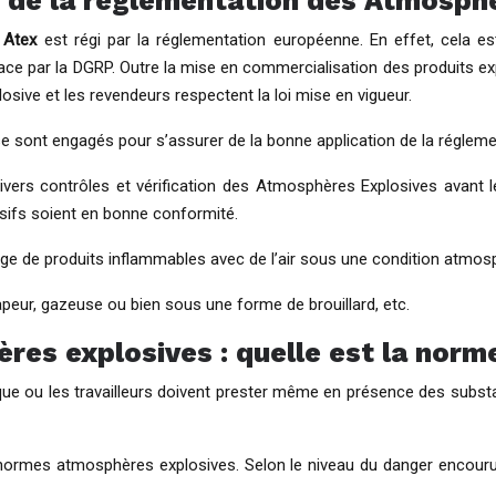
on de la réglementation des Atmosp
s
Atex
est régi par la réglementation européenne. En effet, cela e
ce par la DGRP. Outre la mise en commercialisation des produits exp
sive et les revendeurs respectent la loi mise en vigueur.
s se sont engagés pour s’assurer de la bonne application de la rég
vers contrôles et vérification des Atmosphères Explosives avant le
sifs soient en bonne conformité.
nge de produits inflammables avec de l’air sous une condition atmos
apeur, gazeuse ou bien sous une forme de brouillard, etc.
es explosives : quelle est la norm
que ou les travailleurs doivent prester même en présence des subst
s normes atmosphères explosives. Selon le niveau du danger encouru